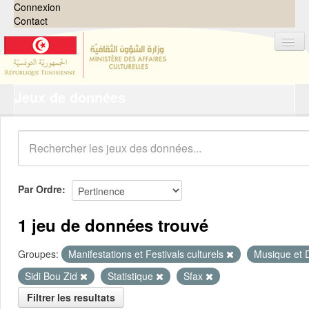
Connexion
Contact
Jeux de données
Jeux de données
Organisations
Groupes
Demandes
0
Par Ordre
À propos
1 jeu de données trouvé
Groupes:
Manifestations et Festivals culturels
Musique et
Sidi Bou Zid
Statistique
Sfax
Filtrer les resultats