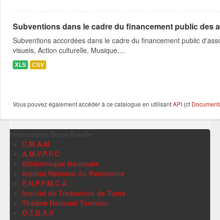
Subventions dans le cadre du financement public des a
Subventions accordées dans le cadre du financement public d'asso
visuels, Action culturelle, Musique,...
XLS
CSV
Vous pouvez également accéder à ce catalogue en utilisant
API
(cf
Documentat
Institutions Sous-Tutelle
C.M.A.M
A.M.V.P.P.C
Bibliothèque Nationale
Institut National du Patrimoine
E.N.P.F.M.C.A
Institut de Traduction de Tunis
Théâtre National Tunisien
O.T.D.A.V