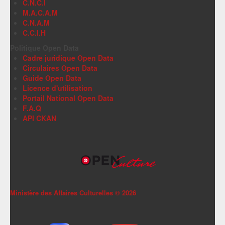
C.N.C.I
M.A.C.A.M
C.N.A.M
C.C.I.H
Politique Open Data
Cadre juridique Open Data
Circulaires Open Data
Guide Open Data
Licence d'utilisation
Portail National Open Data
F.A.Q
API CKAN
Ministère des Affaires Culturelles ©
2026