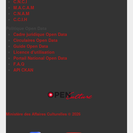
C.N.C.I
M.A.C.A.M
C.N.A.M
C.C.I.H
Politique Open Data
Cadre juridique Open Data
Circulaires Open Data
Guide Open Data
Licence d'utilisation
Portail National Open Data
F.A.Q
API CKAN
Ministère des Affaires Culturelles ©
2026