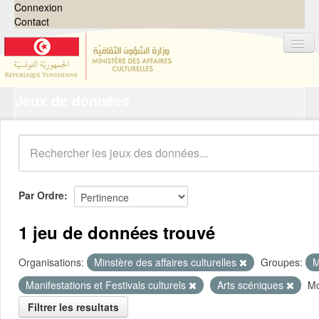
Connexion
Contact
Jeux de données
Jeux de données
Organisations
Groupes
Demandes
0
Par Ordre
À propos
1 jeu de données trouvé
Organisations:
Minstère des affaires culturelles
Groupes:
M
Manifestations et Festivals culturels
Arts scéniques
Mo
Filtrer les resultats