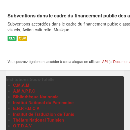
Subventions dans le cadre du financement public des a
Subventions accordées dans le cadre du financement public d'asso
visuels, Action culturelle, Musique,...
XLS
CSV
Vous pouvez également accéder à ce catalogue en utilisant
API
(cf
Documentat
Institutions Sous-Tutelle
C.M.A.M
A.M.V.P.P.C
Bibliothèque Nationale
Institut National du Patrimoine
E.N.P.F.M.C.A
Institut de Traduction de Tunis
Théâtre National Tunisien
O.T.D.A.V