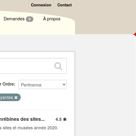
Connexion
Contact
Demandes
À propos
0
r Ordre
payantes
rébines des sites...
4.5
es sites et musées année 2020.