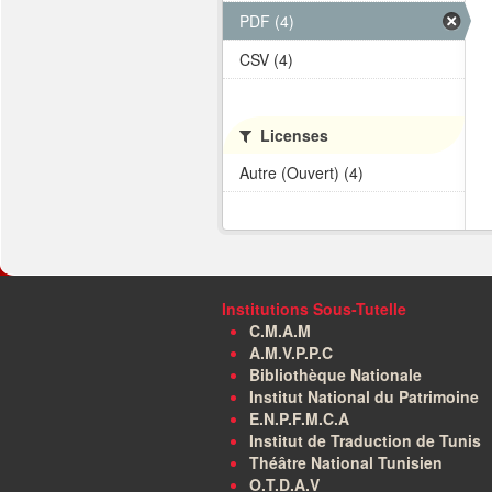
PDF (4)
CSV (4)
Licenses
Autre (Ouvert) (4)
Institutions Sous-Tutelle
C.M.A.M
A.M.V.P.P.C
Bibliothèque Nationale
Institut National du Patrimoine
E.N.P.F.M.C.A
Institut de Traduction de Tunis
Théâtre National Tunisien
O.T.D.A.V