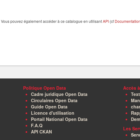
Vous pouvez également accéder à ce catalogue en utilisant
API
(cf
Documentation 
Politique Open Data
Accès à
Cadre juridique Open Data
Text
Circulaires Open Data
Manu
Guide Open Data
char
Licence d'utilisation
Rapp
Portail National Open Data
Dem
F.A.Q
Les Ser
API CKAN
Serv