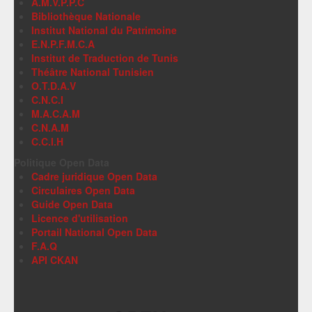
A.M.V.P.P.C
Bibliothèque Nationale
Institut National du Patrimoine
E.N.P.F.M.C.A
Institut de Traduction de Tunis
Théâtre National Tunisien
O.T.D.A.V
C.N.C.I
M.A.C.A.M
C.N.A.M
C.C.I.H
Politique Open Data
Cadre juridique Open Data
Circulaires Open Data
Guide Open Data
Licence d'utilisation
Portail National Open Data
F.A.Q
API CKAN