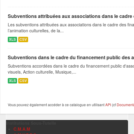
Subventions attribuées aux associations dans le cadre
Les subventions attribuées aux associations dans le cadre des fina
l’animation culturelles, de la...
XLS
CSV
Subventions dans le cadre du financement public des a
Subventions accordées dans le cadre du financement public d'asso
visuels, Action culturelle, Musique,...
XLS
CSV
Vous pouvez également accéder à ce catalogue en utilisant
API
(cf
Documentat
Institutions Sous-Tutelle
C.M.A.M