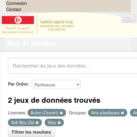
Connexion
Contact
Jeux de données
Jeux de données
Organisations
Groupes
Demandes
0
Par Ordre
À propos
2 jeux de données trouvés
Licenses:
Autre (Ouvert)
Groupes:
Arts plastiques
A
Sidi Bou Zid
Sfax
Filtrer les resultats