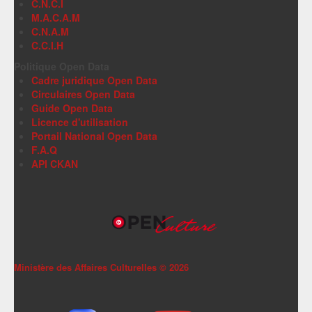
C.N.C.I
M.A.C.A.M
C.N.A.M
C.C.I.H
Politique Open Data
Cadre juridique Open Data
Circulaires Open Data
Guide Open Data
Licence d'utilisation
Portail National Open Data
F.A.Q
API CKAN
Ministère des Affaires Culturelles ©
2026