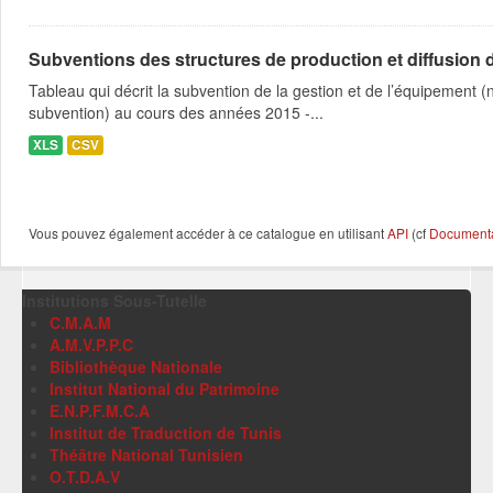
Subventions des structures de production et diffusion d
Tableau qui décrit la subvention de la gestion et de l’équipement
subvention) au cours des années 2015 -...
XLS
CSV
Vous pouvez également accéder à ce catalogue en utilisant
API
(cf
Documentat
Institutions Sous-Tutelle
C.M.A.M
A.M.V.P.P.C
Bibliothèque Nationale
Institut National du Patrimoine
E.N.P.F.M.C.A
Institut de Traduction de Tunis
Théâtre National Tunisien
O.T.D.A.V