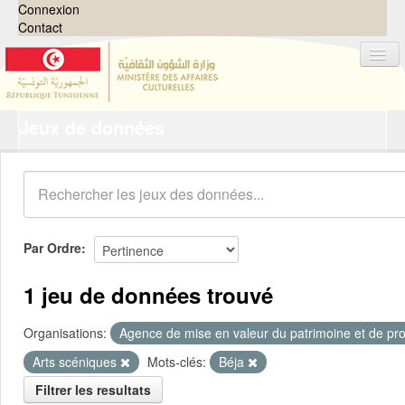
Connexion
Contact
Jeux de données
Jeux de données
Organisations
Groupes
Demandes
0
Par Ordre
À propos
1 jeu de données trouvé
Organisations:
Agence de mise en valeur du patrimoine et de pro
Arts scéniques
Mots-clés:
Béja
Filtrer les resultats