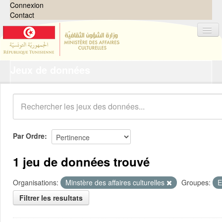
Connexion
Contact
Jeux de données
Jeux de données
Organisations
Groupes
Demandes
0
Par Ordre
À propos
1 jeu de données trouvé
Organisations:
Minstère des affaires culturelles
Groupes:
E
Filtrer les resultats