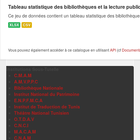
Tableau statistique des bibliothèques et la lecture publ
Ce jeu de données contient un tableau statistique des bibliothèque
XLSX
CSV
Vous pouvez également accéder à ce catalogue en utilisant
API
(cf
Documentat
Institutions Sous-Tutelle
C.M.A.M
A.M.V.P.P.C
Bibliothèque Nationale
Institut National du Patrimoine
E.N.P.F.M.C.A
Institut de Traduction de Tunis
Théâtre National Tunisien
O.T.D.A.V
C.N.C.I
M.A.C.A.M
C.N.A.M