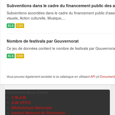
Subventions dans le cadre du financement public des a
Subventions accordées dans le cadre du financement public d'asso
visuels, Action culturelle, Musique,...
XLS
CSV
Nombre de festivals par Gouvernorat
Ce jeu de données contient le nombre de festivals par Gouvernora
XLS
CSV
Vous pouvez également accéder à ce catalogue en utilisant
API
(cf
Documentat
Institutions Sous-Tutelle
C.M.A.M
A.M.V.P.P.C
Bibliothèque Nationale
Institut National du Patrimoine