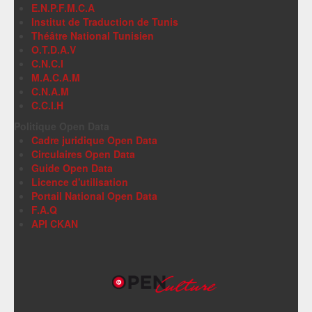
E.N.P.F.M.C.A
Institut de Traduction de Tunis
Théâtre National Tunisien
O.T.D.A.V
C.N.C.I
M.A.C.A.M
C.N.A.M
C.C.I.H
Politique Open Data
Cadre juridique Open Data
Circulaires Open Data
Guide Open Data
Licence d'utilisation
Portail National Open Data
F.A.Q
API CKAN