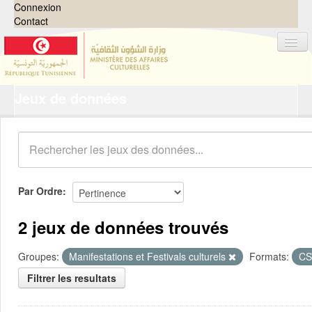
Connexion
Contact
Jeux de données
Jeux de données
Organisations
Groupes
Demandes
0
Par Ordre
À propos
2 jeux de données trouvés
Groupes:
Manifestations et Festivals culturels
Formats:
C
Filtrer les resultats