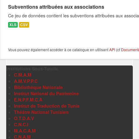
Subventions attribuées aux associations
Ce jeu de données contient les subventions attribuées aux associa
XLS
CSV
Vous pouvez également accéder à ce catalogue en utilisant
API
(cf
Documentat
Institutions Sous-Tutelle
C.M.A.M
A.M.V.P.P.C
Bibliothèque Nationale
Institut National du Patrimoine
E.N.P.F.M.C.A
Institut de Traduction de Tunis
Théâtre National Tunisien
O.T.D.A.V
C.N.C.I
M.A.C.A.M
C.N.A.M