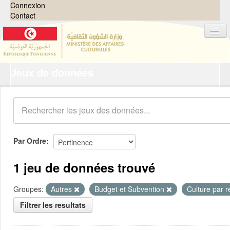
Connexion
Contact
Jeux de données
Jeux de données
Organisations
Groupes
Demandes
0
Par Ordre
À propos
1 jeu de données trouvé
Groupes:
Autres
Budget et Subvention
Culture par 
Filtrer les resultats