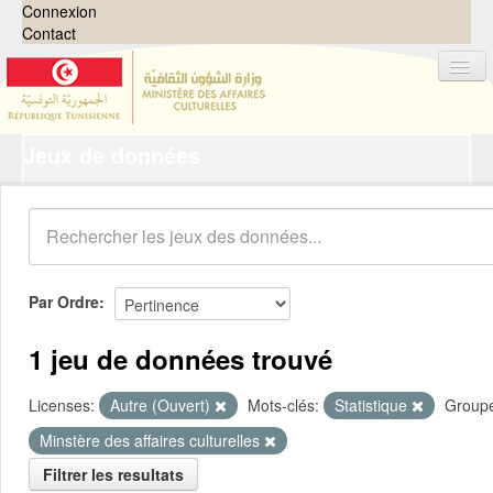
Connexion
Contact
Jeux de données
Jeux de données
Organisations
Groupes
Demandes
0
Par Ordre
À propos
1 jeu de données trouvé
Licenses:
Autre (Ouvert)
Mots-clés:
Statistique
Group
Minstère des affaires culturelles
Filtrer les resultats