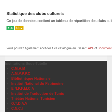
Statistique des clubs culturels
Ce jeu de données contient un tableau de répartition des clubs cultu
XLS
CSV
Vous pouvez également accéder à ce catalogue en utilisant
API
(cf
Documentat
Institutions Sous-Tutelle
C.M.A.M
A.M.V.P.P.C
Bibliothèque Nationale
Institut National du Patrimoine
E.N.P.F.M.C.A
Institut de Traduction de Tunis
Théâtre National Tunisien
O.T.D.A.V
C.N.C.I