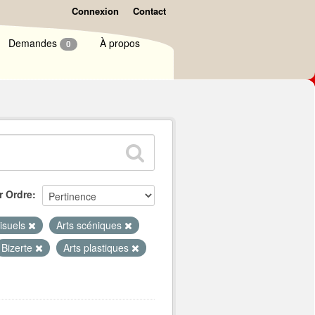
Connexion
Contact
Demandes
À propos
0
r Ordre
visuels
Arts scéniques
Bizerte
Arts plastiques