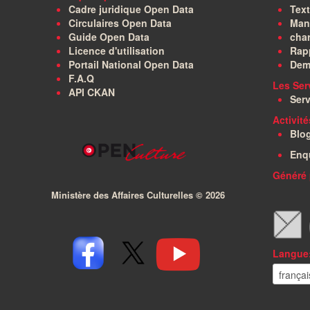
Cadre juridique Open Data
Text
Circulaires Open Data
Manu
Guide Open Data
char
Licence d'utilisation
Rapp
Portail National Open Data
Dem
F.A.Q
Les Ser
API CKAN
Serv
Activit
Blo
Enq
Généré 
Ministère des Affaires Culturelles ©
2026
Langue