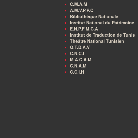
C.M.A.M
A.M.V.P.P.C
Bibliothèque Nationale
Institut National du Patrimoine
E.N.P.F.M.C.A
Institut de Traduction de Tunis
Théâtre National Tunisien
O.T.D.A.V
C.N.C.I
M.A.C.A.M
C.N.A.M
C.C.I.H