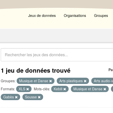
Jeux de données
Organisations
Groupes
1 jeu de données trouvé
Pa
Groupes:
Musique et Danse
Arts plastiques
Arts audio-
Formats:
XLS
Mots-clés:
Kebili
Musique et Danse
Gabès
Sousse