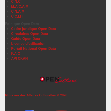
C.N.C.I
M.A.C.A.M
C.N.A.M
C.C.I.H
Politique Open Data
Cadre juridique Open Data
Circulaires Open Data
Guide Open Data
Licence d'utilisation
Portail National Open Data
F.A.Q
API CKAN
Ministère des Affaires Culturelles ©
2026