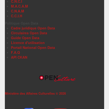
C.N.C.I
M.A.C.A.M
C.N.A.M
C.C.I.H
Politique Open Data
Cadre juridique Open Data
Circulaires Open Data
Guide Open Data
Licence d'utilisation
Portail National Open Data
F.A.Q
API CKAN
Ministère des Affaires Culturelles ©
2026