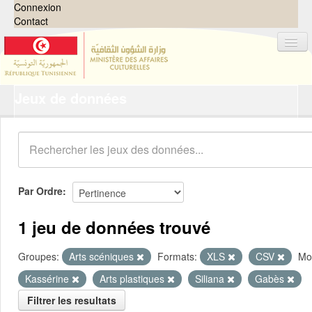
Connexion
Contact
Jeux de données
Jeux de données
Organisations
Groupes
Demandes
0
Par Ordre
À propos
1 jeu de données trouvé
Groupes:
Arts scéniques
Formats:
XLS
CSV
Mot
Kassérine
Arts plastiques
Siliana
Gabès
Filtrer les resultats