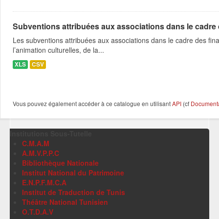
Subventions attribuées aux associations dans le cadre
Les subventions attribuées aux associations dans le cadre des fina
l’animation culturelles, de la...
XLS
CSV
Vous pouvez également accéder à ce catalogue en utilisant
API
(cf
Documentat
Institutions Sous-Tutelle
C.M.A.M
A.M.V.P.P.C
Bibliothèque Nationale
Institut National du Patrimoine
E.N.P.F.M.C.A
Institut de Traduction de Tunis
Théâtre National Tunisien
O.T.D.A.V