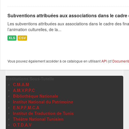
Subventions attribuées aux associations dans le cadre
Les subventions attribuées aux associations dans le cadre des fina
l’animation culturelles, de la...
XLS
CSV
Vous pouvez également accéder à ce catalogue en utilisant
API
(cf
Documentat
Institutions Sous-Tutelle
C.M.A.M
A.M.V.P.P.C
Bibliothèque Nationale
Institut National du Patrimoine
E.N.P.F.M.C.A
Institut de Traduction de Tunis
Théâtre National Tunisien
O.T.D.A.V