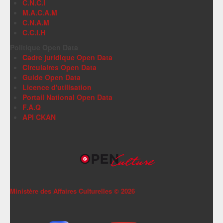
C.N.C.I
M.A.C.A.M
C.N.A.M
C.C.I.H
Politique Open Data
Cadre juridique Open Data
Circulaires Open Data
Guide Open Data
Licence d'utilisation
Portail National Open Data
F.A.Q
API CKAN
Ministère des Affaires Culturelles ©
2026