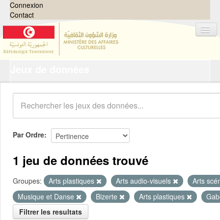
Connexion
Contact
Jeux de données
Jeux de données
Organisations
Groupes
Demandes
0
Par Ordre
À propos
1 jeu de données trouvé
Groupes:
Arts plastiques
Arts audio-visuels
Arts scé
Musique et Danse
Bizerte
Arts plastiques
Gab
Filtrer les resultats