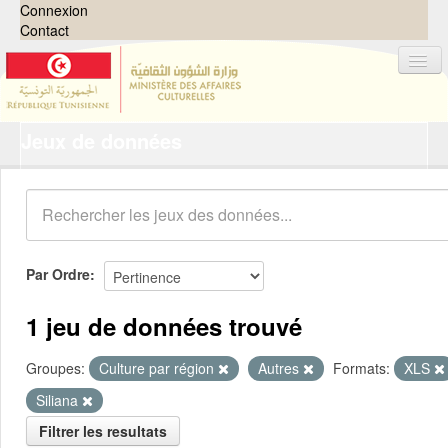
Connexion
Contact
Jeux de données
Jeux de données
Organisations
Groupes
Demandes
0
Par Ordre
À propos
1 jeu de données trouvé
Groupes:
Culture par région
Autres
Formats:
XLS
Siliana
Filtrer les resultats