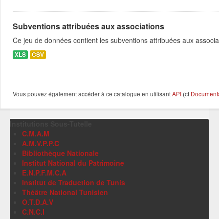
Subventions attribuées aux associations
Ce jeu de données contient les subventions attribuées aux associa
XLS
CSV
Vous pouvez également accéder à ce catalogue en utilisant
API
(cf
Documentat
Institutions Sous-Tutelle
C.M.A.M
A.M.V.P.P.C
Bibliothèque Nationale
Institut National du Patrimoine
E.N.P.F.M.C.A
Institut de Traduction de Tunis
Théâtre National Tunisien
O.T.D.A.V
C.N.C.I