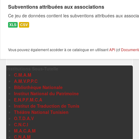
Subventions attribuées aux associations
Ce jeu de données contient les subventions attribuées aux associa
XLS
CSV
Vous pouvez également accéder à ce catalogue en utilisant
API
(cf
Documentat
Institutions Sous-Tutelle
C.M.A.M
A.M.V.P.P.C
Bibliothèque Nationale
Institut National du Patrimoine
E.N.P.F.M.C.A
Institut de Traduction de Tunis
Théâtre National Tunisien
O.T.D.A.V
C.N.C.I
M.A.C.A.M
C.N.A.M