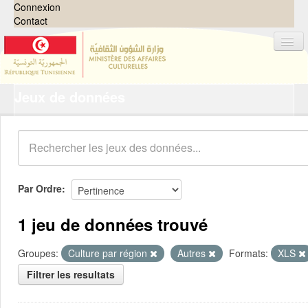
Connexion
Contact
Jeux de données
Jeux de données
Organisations
Groupes
Demandes
0
Par Ordre
À propos
1 jeu de données trouvé
Groupes:
Culture par région
Autres
Formats:
XLS
Filtrer les resultats