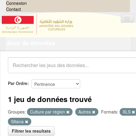
Connexion
Contact
Jeux de données
Jeux de données
Organisations
Groupes
Demandes
0
Par Ordre
À propos
1 jeu de données trouvé
Groupes:
Culture par région
Autres
Formats:
XLS
Siliana
Filtrer les resultats