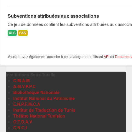
Subventions attribuées aux associations
Ce jeu de données contient les subventions attribuées aux associa
XLS
CSV
Vous pouvez également accéder à ce catalogue en utilisant
API
(cf
Documentat
Institutions Sous-Tutelle
C.M.A.M
A.M.V.P.P.C
Bibliothèque Nationale
Institut National du Patrimoine
E.N.P.F.M.C.A
Institut de Traduction de Tunis
Théâtre National Tunisien
O.T.D.A.V
C.N.C.I