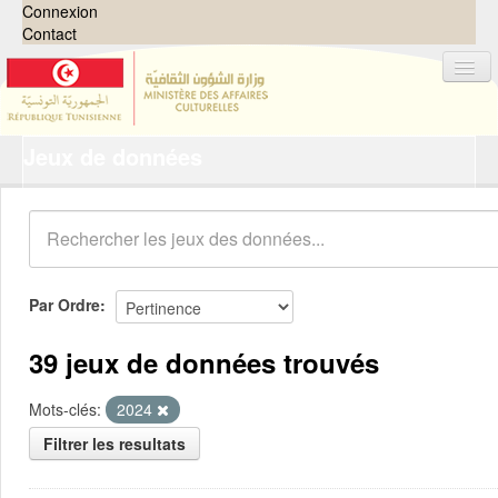
Connexion
Contact
Jeux de données
Jeux de données
Organisations
Groupes
Demandes
0
Par Ordre
À propos
39 jeux de données trouvés
Mots-clés:
2024
Filtrer les resultats