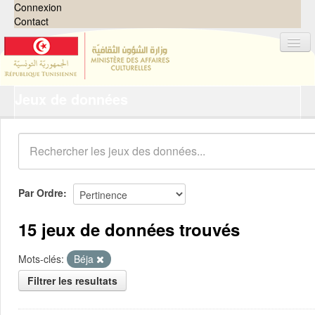
Connexion
Contact
Jeux de données
Jeux de données
Organisations
Groupes
Demandes
0
Par Ordre
À propos
15 jeux de données trouvés
Mots-clés:
Béja
Filtrer les resultats