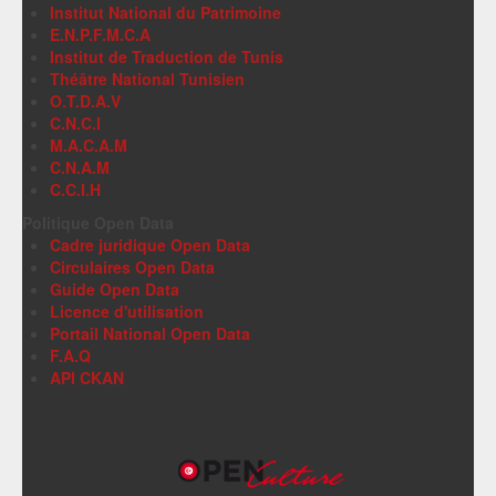
Institut National du Patrimoine
E.N.P.F.M.C.A
Institut de Traduction de Tunis
Théâtre National Tunisien
O.T.D.A.V
C.N.C.I
M.A.C.A.M
C.N.A.M
C.C.I.H
Politique Open Data
Cadre juridique Open Data
Circulaires Open Data
Guide Open Data
Licence d'utilisation
Portail National Open Data
F.A.Q
API CKAN