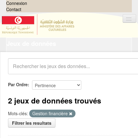
Connexion
Contact
Jeux de données
Jeux de données
Organisations
Groupes
Demandes
0
Par Ordre
À propos
2 jeux de données trouvés
Mots-clés:
Gestion financière
Filtrer les resultats