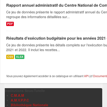
Rapport annuel administratif du Centre National de Co
Ce jeu de données présente le rapport administratif annuel du Ce
regroupe des informations détaillées sur...
PDF
Résultats d'exécution budgétaire pour les années 202
Ce jeu de données présente les détails complets sur l'exécution b
2021 et 2022. Il inclut les recettes...
CSV
XLSX
Vous pouvez également accéder à ce catalogue en utilisant
API
(cf
Documentat
Institutions Sous-Tutelle
C.M.A.M
A.M.V.P.P.C
Bibliothèque Nationale