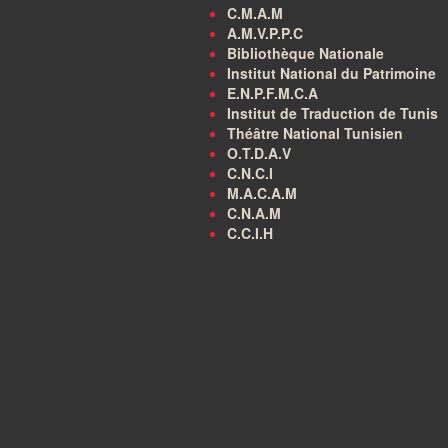
C.M.A.M
A.M.V.P.P.C
Bibliothèque Nationale
Institut National du Patrimoine
E.N.P.F.M.C.A
Institut de Traduction de Tunis
Théâtre National Tunisien
O.T.D.A.V
C.N.C.I
M.A.C.A.M
C.N.A.M
C.C.I.H