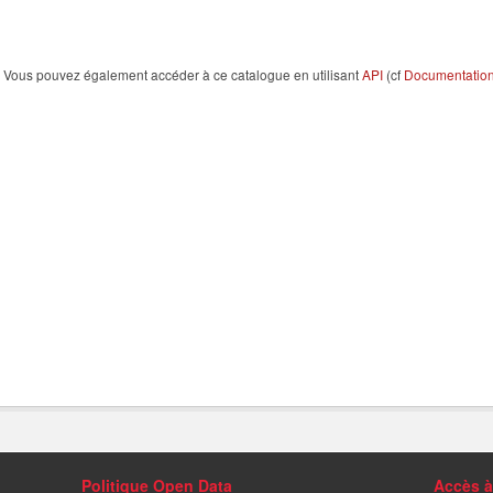
Vous pouvez également accéder à ce catalogue en utilisant
API
(cf
Documentation 
Politique Open Data
Accès à