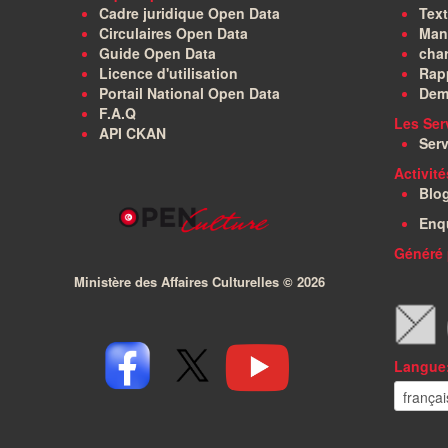
Cadre juridique Open Data
Text
Circulaires Open Data
Manu
Guide Open Data
char
Licence d'utilisation
Rapp
Portail National Open Data
Dem
F.A.Q
Les Ser
API CKAN
Serv
Activit
Blo
Enq
Généré 
Ministère des Affaires Culturelles ©
2026
Langue