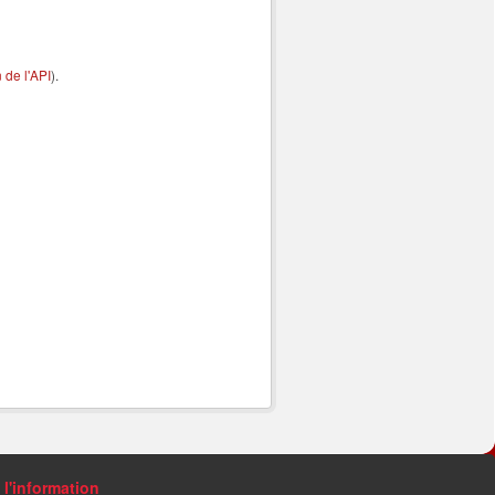
de l'API
).
 l'information