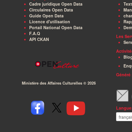
Cadre juridique Open Data
Text
Circulaires Open Data
Manu
Guide Open Data
char
Licence d'utilisation
Rapp
Portail National Open Data
Dem
F.A.Q
Les Ser
API CKAN
Serv
Activit
Blo
Enq
Généré 
Ministère des Affaires Culturelles ©
2026
Langue