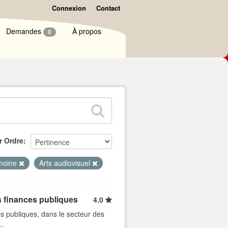
Connexion
Contact
Demandes
À propos
0
r Ordre
imoine
Arts audiovisuel
s finances publiques
4.0
s publiques, dans le secteur des
..