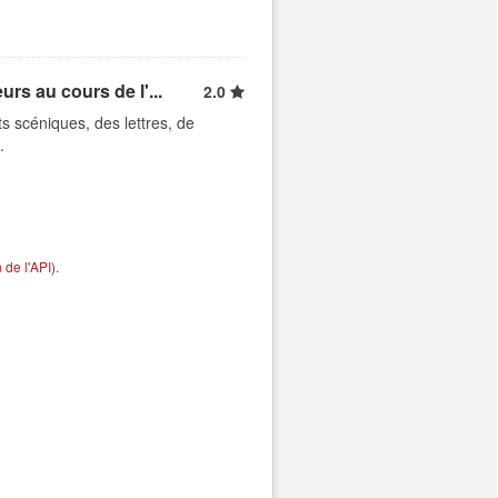
rs au cours de l'...
2.0
ts scéniques, des lettres, de
.
de l'API
).