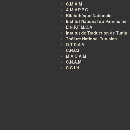
C.M.A.M
A.M.V.P.P.C
Bibliothèque Nationale
Institut National du Patrimoine
E.N.P.F.M.C.A
Institut de Traduction de Tunis
Théâtre National Tunisien
O.T.D.A.V
C.N.C.I
M.A.C.A.M
C.N.A.M
C.C.I.H