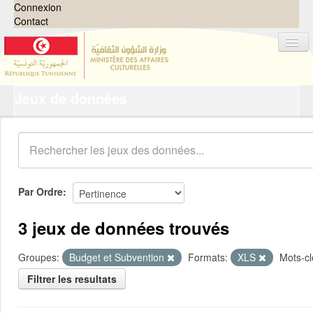
Connexion
Contact
Jeux de données
Jeux de données
Organisations
Groupes
Demandes
0
Par Ordre
À propos
3 jeux de données trouvés
Groupes:
Budget et Subvention
Formats:
XLS
Mots-cl
Filtrer les resultats