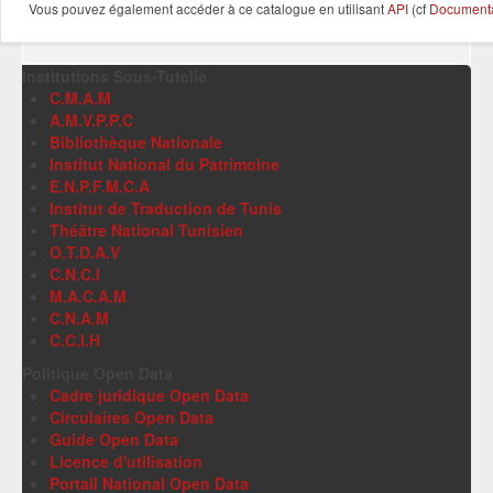
Vous pouvez également accéder à ce catalogue en utilisant
API
(cf
Documentat
Institutions Sous-Tutelle
C.M.A.M
A.M.V.P.P.C
Bibliothèque Nationale
Institut National du Patrimoine
E.N.P.F.M.C.A
Institut de Traduction de Tunis
Théâtre National Tunisien
O.T.D.A.V
C.N.C.I
M.A.C.A.M
C.N.A.M
C.C.I.H
Politique Open Data
Cadre juridique Open Data
Circulaires Open Data
Guide Open Data
Licence d'utilisation
Portail National Open Data