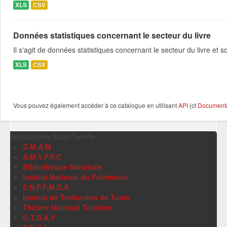
XLS
CSV
Données statistiques concernant le secteur du livre
Il s'agit de données statistiques concernant le secteur du livre e
XLS
CSV
Vous pouvez également accéder à ce catalogue en utilisant
API
(cf
Documentat
Institutions Sous-Tutelle
C.M.A.M
A.M.V.P.P.C
Bibliothèque Nationale
Institut National du Patrimoine
E.N.P.F.M.C.A
Institut de Traduction de Tunis
Théâtre National Tunisien
O.T.D.A.V