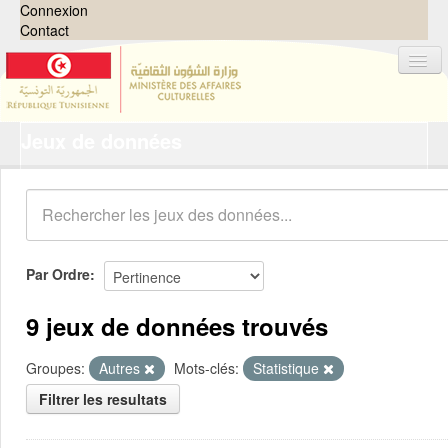
Connexion
Contact
Jeux de données
Jeux de données
Organisations
Groupes
Demandes
0
Par Ordre
À propos
9 jeux de données trouvés
Groupes:
Autres
Mots-clés:
Statistique
Filtrer les resultats