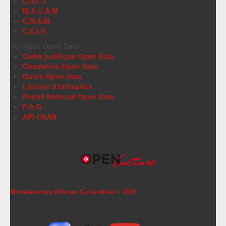
C.N.C.I
M.A.C.A.M
C.N.A.M
C.C.I.H
Politique Open Data
Cadre juridique Open Data
Circulaires Open Data
Guide Open Data
Licence d'utilisation
Portail National Open Data
F.A.Q
API CKAN
Ministère des Affaires Culturelles ©
2026