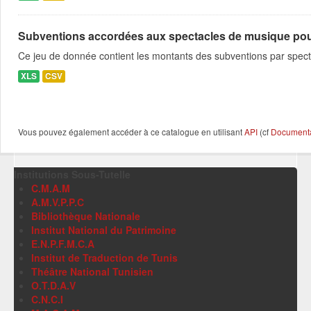
Subventions accordées aux spectacles de musique pour l
Ce jeu de donnée contient les montants des subventions par spectac
XLS
CSV
Vous pouvez également accéder à ce catalogue en utilisant
API
(cf
Documentat
Institutions Sous-Tutelle
C.M.A.M
A.M.V.P.P.C
Bibliothèque Nationale
Institut National du Patrimoine
E.N.P.F.M.C.A
Institut de Traduction de Tunis
Théâtre National Tunisien
O.T.D.A.V
C.N.C.I