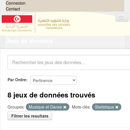
Connexion
Contact
Jeux de données
Jeux de données
Organisations
Groupes
Demandes
0
Par Ordre
À propos
8 jeux de données trouvés
Groupes:
Musique et Danse
Mots-clés:
Statistique
Filtrer les resultats