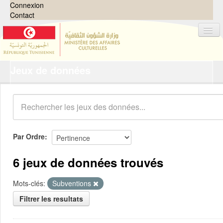
Connexion
Contact
Jeux de données
Jeux de données
Organisations
Groupes
Demandes
0
Par Ordre
À propos
6 jeux de données trouvés
Mots-clés:
Subventions
Filtrer les resultats