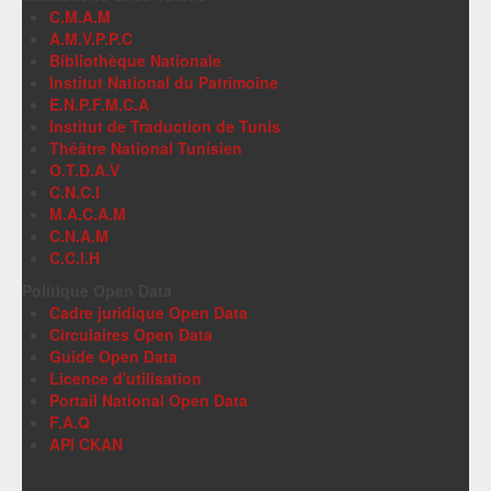
C.M.A.M
A.M.V.P.P.C
Bibliothèque Nationale
Institut National du Patrimoine
E.N.P.F.M.C.A
Institut de Traduction de Tunis
Théâtre National Tunisien
O.T.D.A.V
C.N.C.I
M.A.C.A.M
C.N.A.M
C.C.I.H
Politique Open Data
Cadre juridique Open Data
Circulaires Open Data
Guide Open Data
Licence d'utilisation
Portail National Open Data
F.A.Q
API CKAN