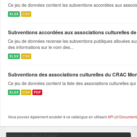
Ce jeu de données contient les subventions accordées aux associa
XLSX
CSV
Subventions accordées aux associations culturelles d
Ce jeu de données recense les subventions publiques allouées aux 
des informations sur le nom des...
XLSX
CSV
Subventions des associations culturelles du CRAC Mona
Ce jeu de données contient la liste des associations culturelles q
XLSX
CSV
PDF
Vous pouvez également accéder à ce catalogue en utilisant
API
(cf
Documentat
Institutions Sous-Tutelle