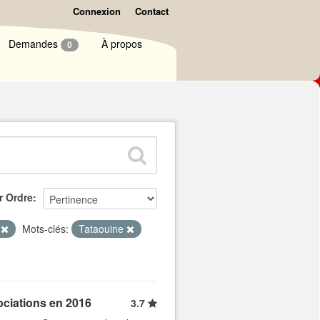
Connexion
Contact
Demandes
À propos
0
r Ordre
e
Mots-clés:
Tataouine
ociations en 2016
3.7