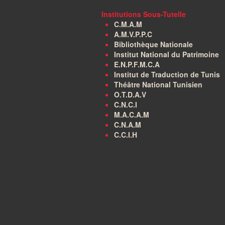
Institutions Sous-Tutelle
C.M.A.M
A.M.V.P.P.C
Bibliothèque Nationale
Institut National du Patrimoine
E.N.P.F.M.C.A
Institut de Traduction de Tunis
Théâtre National Tunisien
O.T.D.A.V
C.N.C.I
M.A.C.A.M
C.N.A.M
C.C.I.H