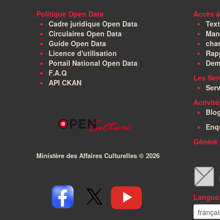
Politique Open Data
Accès à
Cadre juridique Open Data
Text
Circulaires Open Data
Manu
Guide Open Data
char
Licence d'utilisation
Rapp
Portail National Open Data
Dem
F.A.Q
Les Ser
API CKAN
Serv
Activit
Blo
Enq
Généré 
Ministère des Affaires Culturelles ©
2026
Langue