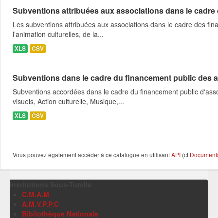
Subventions attribuées aux associations dans le cadre
Les subventions attribuées aux associations dans le cadre des fina
l’animation culturelles, de la...
XLS
CSV
Subventions dans le cadre du financement public des a
Subventions accordées dans le cadre du financement public d'asso
visuels, Action culturelle, Musique,...
XLS
CSV
Vous pouvez également accéder à ce catalogue en utilisant
API
(cf
Documentat
Institutions Sous-Tutelle
C.M.A.M
A.M.V.P.P.C
Bibliothèque Nationale