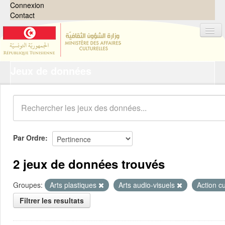
Connexion
Contact
Jeux de données
Jeux de données
Organisations
Groupes
Demandes
0
Par Ordre
À propos
2 jeux de données trouvés
Groupes:
Arts plastiques
Arts audio-visuels
Action cu
Filtrer les resultats