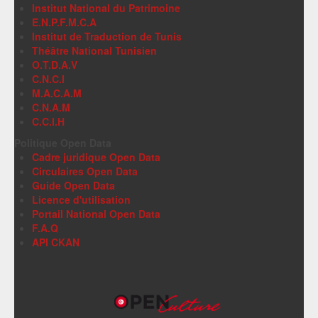
Institut National du Patrimoine
E.N.P.F.M.C.A
Institut de Traduction de Tunis
Théâtre National Tunisien
O.T.D.A.V
C.N.C.I
M.A.C.A.M
C.N.A.M
C.C.I.H
Politique Open Data
Cadre juridique Open Data
Circulaires Open Data
Guide Open Data
Licence d'utilisation
Portail National Open Data
F.A.Q
API CKAN