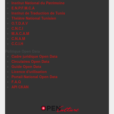
Institut National du Patrimoine
E.N.P.F.M.C.A
Institut de Traduction de Tunis
Théâtre National Tunisien
O.T.D.A.V
C.N.C.I
M.A.C.A.M
C.N.A.M
C.C.I.H
Politique Open Data
Cadre juridique Open Data
Circulaires Open Data
Guide Open Data
Licence d'utilisation
Portail National Open Data
F.A.Q
API CKAN