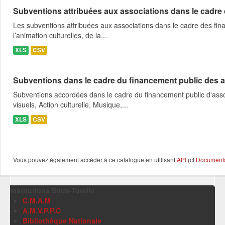
Subventions attribuées aux associations dans le cadre
Les subventions attribuées aux associations dans le cadre des fina
l’animation culturelles, de la...
XLS
CSV
Subventions dans le cadre du financement public des a
Subventions accordées dans le cadre du financement public d'asso
visuels, Action culturelle, Musique,...
XLS
CSV
Vous pouvez également accéder à ce catalogue en utilisant
API
(cf
Documentat
Institutions Sous-Tutelle
C.M.A.M
A.M.V.P.P.C
Bibliothèque Nationale