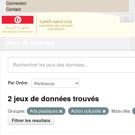
Connexion
Contact
Jeux de données
Jeux de données
Organisations
Groupes
Demandes
0
Par Ordre
À propos
2 jeux de données trouvés
Groupes:
Arts plastiques
Action culturelle
Mots-clés:
Filtrer les resultats