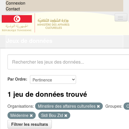
Connexion
Contact
Jeux de données
Jeux de données
Organisations
Groupes
Demandes
0
Par Ordre
À propos
1 jeu de données trouvé
Organisations:
Minstère des affaires culturelles
Groupes:
C
Médenine
Sidi Bou Zid
Filtrer les resultats