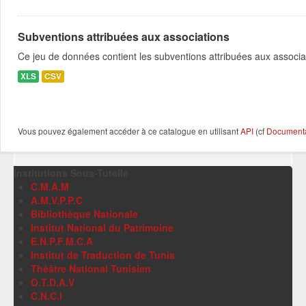
Subventions attribuées aux associations
Ce jeu de données contient les subventions attribuées aux associa
XLS
CSV
Vous pouvez également accéder à ce catalogue en utilisant
API
(cf
Documentat
Institutions Sous-Tutelle
C.M.A.M
A.M.V.P.P.C
Bibliothèque Nationale
Institut National du Patrimoine
E.N.P.F.M.C.A
Institut de Traduction de Tunis
Théâtre National Tunisien
O.T.D.A.V
C.N.C.I