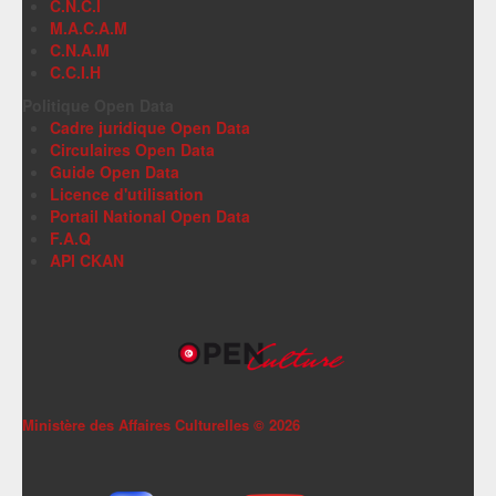
C.N.C.I
M.A.C.A.M
C.N.A.M
C.C.I.H
Politique Open Data
Cadre juridique Open Data
Circulaires Open Data
Guide Open Data
Licence d'utilisation
Portail National Open Data
F.A.Q
API CKAN
Ministère des Affaires Culturelles ©
2026