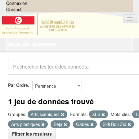
Connexion
Contact
Jeux de données
Jeux de données
Organisations
Groupes
Demandes
0
Par Ordre
À propos
1 jeu de données trouvé
Groupes:
Arts scéniques
Formats:
XLS
Mots-clés:
T
Arts plastiques
Béja
Gabès
Sidi Bou Zid
Filtrer les resultats