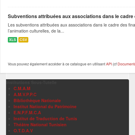
Subventions attribuées aux associations dans le cadre
Les subventions attribuées aux associations dans le cadre des fina
l’animation culturelles, de la...
XLS
CSV
Vous pouvez également accéder à ce catalogue en utilisant
API
(cf
Documentat
Institutions Sous-Tutelle
C.M.A.M
A.M.V.P.P.C
Bibliothèque Nationale
Institut National du Patrimoine
E.N.P.F.M.C.A
Institut de Traduction de Tunis
Théâtre National Tunisien
O.T.D.A.V