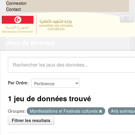
Connexion
Contact
Jeux de données
Jeux de données
Organisations
Groupes
Demandes
0
Par Ordre
À propos
1 jeu de données trouvé
Groupes:
Manifestations et Festivals culturels
Arts scéniq
Filtrer les resultats