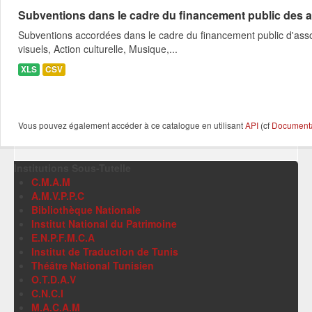
Subventions dans le cadre du financement public des a
Subventions accordées dans le cadre du financement public d'asso
visuels, Action culturelle, Musique,...
XLS
CSV
Vous pouvez également accéder à ce catalogue en utilisant
API
(cf
Documentat
Institutions Sous-Tutelle
C.M.A.M
A.M.V.P.P.C
Bibliothèque Nationale
Institut National du Patrimoine
E.N.P.F.M.C.A
Institut de Traduction de Tunis
Théâtre National Tunisien
O.T.D.A.V
C.N.C.I
M.A.C.A.M