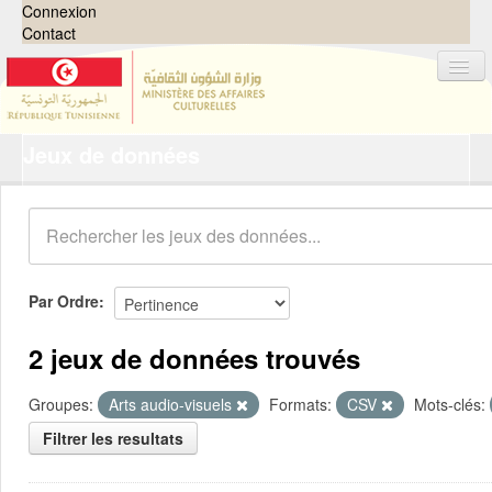
Connexion
Contact
Jeux de données
Jeux de données
Organisations
Groupes
Demandes
0
Par Ordre
À propos
2 jeux de données trouvés
Groupes:
Arts audio-visuels
Formats:
CSV
Mots-clés:
Filtrer les resultats