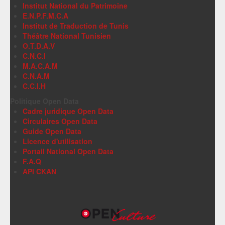
Institut National du Patrimoine
E.N.P.F.M.C.A
Institut de Traduction de Tunis
Théâtre National Tunisien
O.T.D.A.V
C.N.C.I
M.A.C.A.M
C.N.A.M
C.C.I.H
Politique Open Data
Cadre juridique Open Data
Circulaires Open Data
Guide Open Data
Licence d'utilisation
Portail National Open Data
F.A.Q
API CKAN