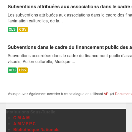
Subventions attribuées aux associations dans le cadre
Les subventions attribuées aux associations dans le cadre des fina
l’animation culturelles, de la...
XLS
CSV
Subventions dans le cadre du financement public des a
Subventions accordées dans le cadre du financement public d'asso
visuels, Action culturelle, Musique,...
XLS
CSV
Vous pouvez également accéder à ce catalogue en utilisant
API
(cf
Documentat
Institutions Sous-Tutelle
C.M.A.M
A.M.V.P.P.C
Bibliothèque Nationale