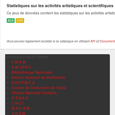
Statistiques sur les activités artistiques et scientifiques
Ce jeux de données contient les statistiques sur les activités artist
XLS
CSV
Vous pouvez également accéder à ce catalogue en utilisant
API
(cf
Documentat
Institutions Sous-Tutelle
C.M.A.M
A.M.V.P.P.C
Bibliothèque Nationale
Institut National du Patrimoine
E.N.P.F.M.C.A
Institut de Traduction de Tunis
Théâtre National Tunisien
O.T.D.A.V
C.N.C.I
M.A.C.A.M
C.N.A.M