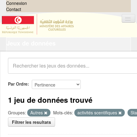
Connexion
Contact
Jeux de données
Jeux de données
Organisations
Groupes
Demandes
0
Par Ordre
À propos
1 jeu de données trouvé
Groupes:
Autres
Mots-clés:
activités scentifiques
Sta
Filtrer les resultats