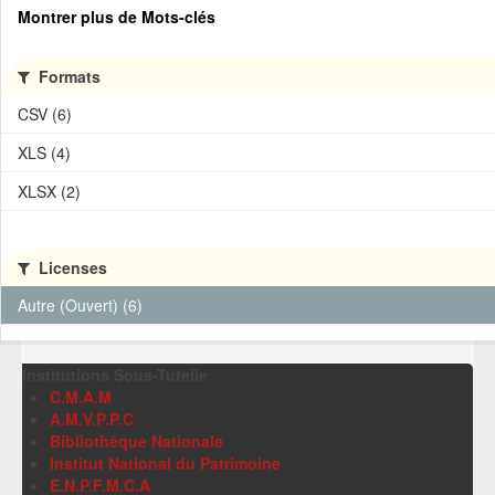
Montrer plus de Mots-clés
Formats
CSV (6)
XLS (4)
XLSX (2)
Licenses
Autre (Ouvert) (6)
Institutions Sous-Tutelle
C.M.A.M
A.M.V.P.P.C
Bibliothèque Nationale
Institut National du Patrimoine
E.N.P.F.M.C.A