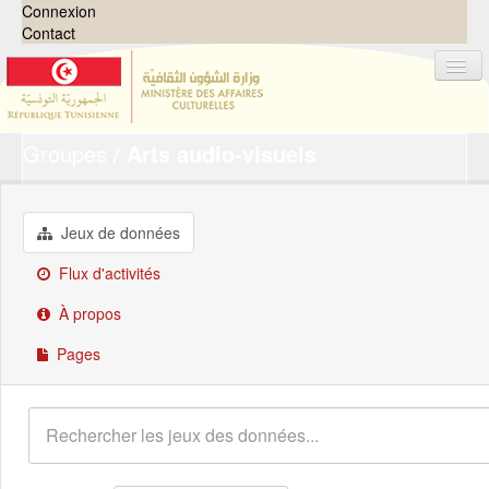
Connexion
Contact
Groupes
Arts audio-visuels
Jeux de données
Organisations
Groupes
Jeux de données
Demandes
0
Flux d'activités
À propos
À propos
Pages