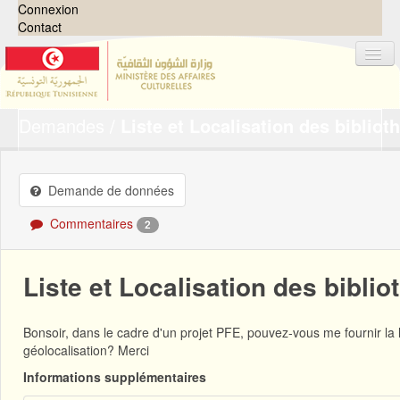
Connexion
Contact
Demandes
Liste et Localisation des biblio
Jeux de données
Organisations
Groupes
Demande de données
Demandes
0
Commentaires
2
À propos
Liste et Localisation des bibli
Bonsoir, dans le cadre d'un projet PFE, pouvez-vous me fournir la l
géolocalisation? Merci
Informations supplémentaires