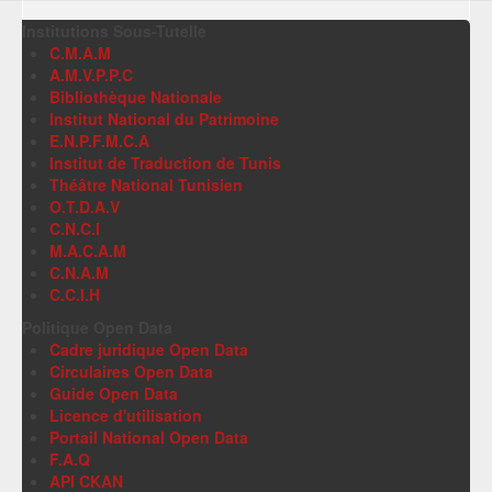
Institutions Sous-Tutelle
C.M.A.M
A.M.V.P.P.C
Bibliothèque Nationale
Institut National du Patrimoine
E.N.P.F.M.C.A
Institut de Traduction de Tunis
Théâtre National Tunisien
O.T.D.A.V
C.N.C.I
M.A.C.A.M
C.N.A.M
C.C.I.H
Politique Open Data
Cadre juridique Open Data
Circulaires Open Data
Guide Open Data
Licence d'utilisation
Portail National Open Data
F.A.Q
API CKAN