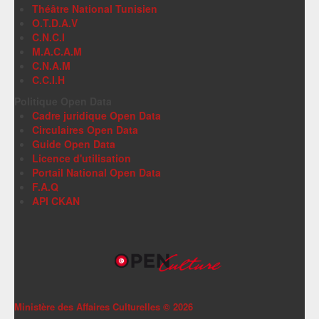
Théâtre National Tunisien
O.T.D.A.V
C.N.C.I
M.A.C.A.M
C.N.A.M
C.C.I.H
Politique Open Data
Cadre juridique Open Data
Circulaires Open Data
Guide Open Data
Licence d'utilisation
Portail National Open Data
F.A.Q
API CKAN
Ministère des Affaires Culturelles ©
2026