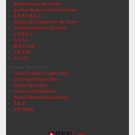
Bibliothèque Nationale
Institut National du Patrimoine
E.N.P.F.M.C.A
Institut de Traduction de Tunis
Théâtre National Tunisien
O.T.D.A.V
C.N.C.I
M.A.C.A.M
C.N.A.M
C.C.I.H
Politique Open Data
Cadre juridique Open Data
Circulaires Open Data
Guide Open Data
Licence d'utilisation
Portail National Open Data
F.A.Q
API CKAN