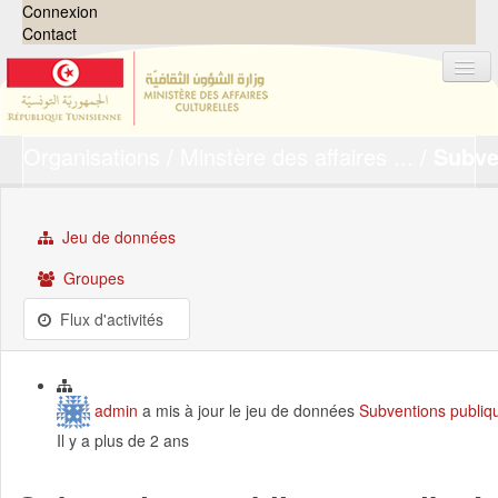
Connexion
Contact
Organisations
Minstère des affaires ...
Subve
Jeux de données
Organisations
Groupes
Jeu de données
Demandes
0
Groupes
À propos
Flux d'activités
admin
a mis à jour le jeu de données
Subventions publiqu
Il y a plus de 2 ans