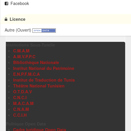
Facebook
Licence
Autre (Ouvert)
Institutions Sous-Tutelle
C.M.A.M
A.M.V.P.P.C
Bibliothèque Nationale
Institut National du Patrimoine
E.N.P.F.M.C.A
Institut de Traduction de Tunis
Théâtre National Tunisien
O.T.D.A.V
C.N.C.I
M.A.C.A.M
C.N.A.M
C.C.I.H
Politique Open Data
Cadre juridique Open Data