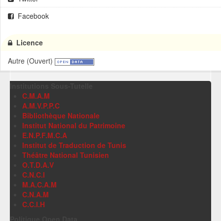
Facebook
Licence
Autre (Ouvert)
Institutions Sous-Tutelle
C.M.A.M
A.M.V.P.P.C
Bibliothèque Nationale
Institut National du Patrimoine
E.N.P.F.M.C.A
Institut de Traduction de Tunis
Théâtre National Tunisien
O.T.D.A.V
C.N.C.I
M.A.C.A.M
C.N.A.M
C.C.I.H
Politique Open Data