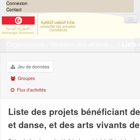
Connexion
Contact
Organisations
Minstère des affaires ...
Liste 
Jeux de données
Organisations
Groupes
Jeu de données
Demandes
0
Groupes
À propos
Flux d'activités
Liste des projets bénéficiant 
et danse, et des arts vivants d