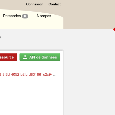
Connexion
Contact
Demandes
À propos
0
essource
API de données
ownload/achat-copies-films-etrangers.csv