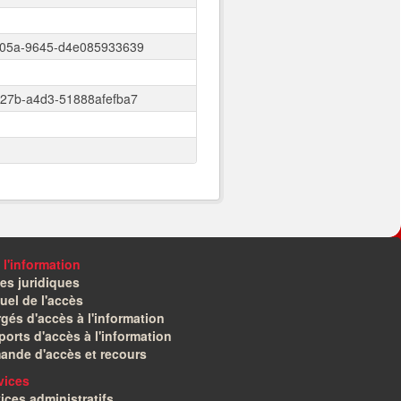
405a-9645-d4e085933639
427b-a4d3-51888afefba7
 l'information
es juridiques
el de l'accès
gés d'accès à l'information
orts d'accès à l'information
ande d'accès et recours
vices
ices administratifs