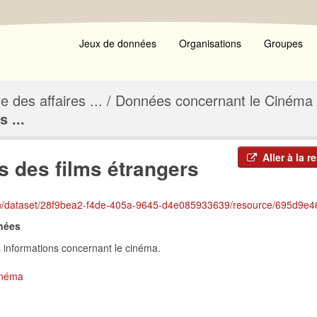
Jeux de données
Organisations
Groupes
e des affaires ...
Données concernant le Cinéma
 ...
Aller à la r
s des films étrangers
et/28f9bea2-f4de-405a-9645-d4e085933639/resource/695d9e46-8f3d-4052-b2fc-d831861c2c94/d
nnées
 informations concernant le cinéma.
inéma