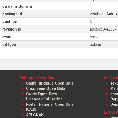
on same domain
1
package id
28f9bea2-f4de-
position
3
revision id
adcf9cc3-4255-
state
active
url type
upload
Politique Open Data
Accès à
Cadre juridique Open Data
Text
Circulaires Open Data
Manu
Guide Open Data
char
Licence d'utilisation
Rapp
Portail National Open Data
Dem
F.A.Q
Les Ser
API CKAN
Serv