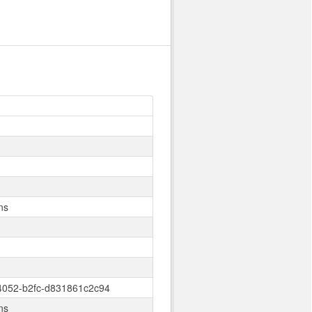
ans
4052-b2fc-d831861c2c94
ans