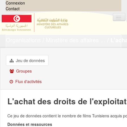
Connexion
Contact
Organisations
Minstère des affaires ...
L'acha
Jeux de données
Organisations
Groupes
Jeu de données
Demandes
0
Groupes
À propos
Flux d'activités
L'achat des droits de l'exploita
Ce jeu de données contient le nombre de films Tunisiens acquis p
Données et ressources