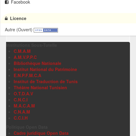
Facebook
Licence
Autre (Ouvert)
Institutions Sous-Tutelle
C.M.A.M
A.M.V.P.P.C
Bibliothèque Nationale
Institut National du Patrimoine
E.N.P.F.M.C.A
Institut de Traduction de Tunis
Théâtre National Tunisien
O.T.D.A.V
C.N.C.I
M.A.C.A.M
C.N.A.M
C.C.I.H
Politique Open Data
Cadre juridique Open Data