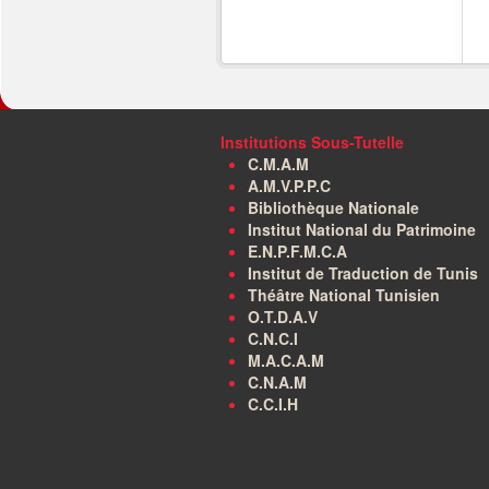
Institutions Sous-Tutelle
C.M.A.M
A.M.V.P.P.C
Bibliothèque Nationale
Institut National du Patrimoine
E.N.P.F.M.C.A
Institut de Traduction de Tunis
Théâtre National Tunisien
O.T.D.A.V
C.N.C.I
M.A.C.A.M
C.N.A.M
C.C.I.H