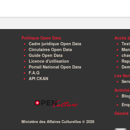
Politique Open Data
Accès à
Cadre juridique Open Data
Text
Circulaires Open Data
Manu
Guide Open Data
char
Licence d'utilisation
Rapp
Portail National Open Data
Dem
F.A.Q
Les Ser
API CKAN
Serv
Activit
Blo
Enq
Généré 
Ministère des Affaires Culturelles ©
2026