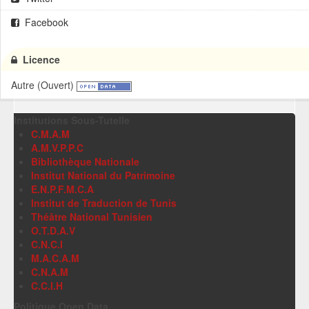
Facebook
Licence
Autre (Ouvert)
Institutions Sous-Tutelle
C.M.A.M
A.M.V.P.P.C
Bibliothèque Nationale
Institut National du Patrimoine
E.N.P.F.M.C.A
Institut de Traduction de Tunis
Théâtre National Tunisien
O.T.D.A.V
C.N.C.I
M.A.C.A.M
C.N.A.M
C.C.I.H
Politique Open Data