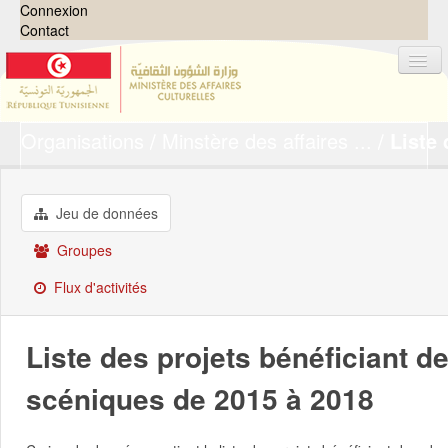
Connexion
Contact
Organisations
Minstère des affaires ...
Liste 
Jeux de données
Organisations
Groupes
Jeu de données
Demandes
0
Groupes
À propos
Flux d'activités
Liste des projets bénéficiant d
scéniques de 2015 à 2018