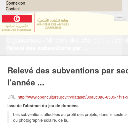
Connexion
Contact
Organisations
Minstère des affaires ...
Liste d
Jeux de données
Relevé des subventions par ...
Organisations
Groupes
Relevé des subventions par se
Demandes
0
l'année ...
À propos
URL:
http://www.openculture.gov.tn/dataset/30a0c0a6-6505-4f11-9111-80bc3314d
Issu de l'abstract du jeu de données
Les subventions affectées au profit des projets, dans le secteur 
du photographie solaire, de la...