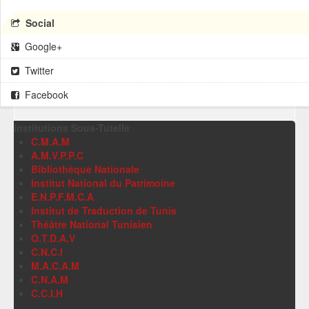
Social
Google+
Twitter
Facebook
Institutions Sous-Tutelle
C.M.A.M
A.M.V.P.P.C
Bibliothèque Nationale
Institut National du Patrimoine
E.N.P.F.M.C.A
Institut de Traduction de Tunis
Théâtre National Tunisien
O.T.D.A.V
C.N.C.I
M.A.C.A.M
C.N.A.M
C.C.I.H