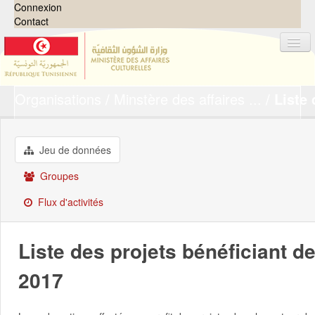
Connexion
Contact
Organisations
Minstère des affaires ...
Liste 
Jeux de données
Organisations
Groupes
Jeu de données
Demandes
0
Groupes
À propos
Flux d'activités
Liste des projets bénéficiant d
2017