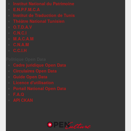
Institut National du Patrimoine
E.N.P.F.M.C.A
Institut de Traduction de Tunis
Théâtre National Tunisien
O.T.D.A.V
C.N.C.I
M.A.C.A.M
C.N.A.M
C.C.I.H
Politique Open Data
Cadre juridique Open Data
Circulaires Open Data
Guide Open Data
Licence d'utilisation
Portail National Open Data
F.A.Q
API CKAN