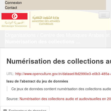
Connexion
Contact
Organisations
Centre des Musiques Arabes et 
Jeux de données
Numérisation des collections ...
Organisations
Groupes
Numérisation des collections au
Demandes
0
À propos
URL:
http://www.openculture.gov.tn/dataset/8d2990e3-e0b3-485a-a6e5-db13b9de3c26/r
Issu de l'abstract du jeu de données
Ce jeux de données contient numérisation des collections audio
Source:
Numérisation des collections audio et audiovisuelles en 2
Explorateur de données