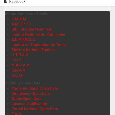
Facebook
Institutions Sous-Tutelle
C.M.A.M
A.M.V.P.P.C
Bibliothèque Nationale
Institut National du Patrimoine
E.N.P.F.M.C.A
Institut de Traduction de Tunis
Théâtre National Tunisien
O.T.D.A.V
C.N.C.I
M.A.C.A.M
C.N.A.M
C.C.I.H
Politique Open Data
Cadre juridique Open Data
Circulaires Open Data
Guide Open Data
Licence d'utilisation
Portail National Open Data
F.A.Q