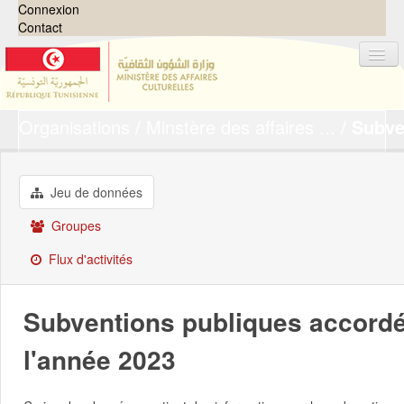
Connexion
Contact
Organisations
Minstère des affaires ...
Subve
Jeux de données
Organisations
Groupes
Jeu de données
Demandes
0
Groupes
À propos
Flux d'activités
Subventions publiques accordée
l'année 2023