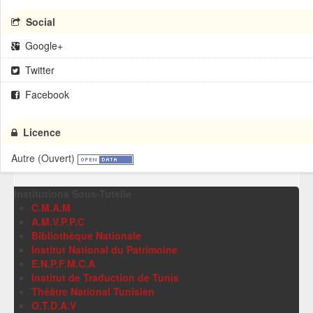
Social
Google+
Twitter
Facebook
Licence
Autre (Ouvert)
Institutions Sous-Tutelle
C.M.A.M
A.M.V.P.P.C
Bibliothèque Nationale
Institut National du Patrimoine
E.N.P.F.M.C.A
Institut de Traduction de Tunis
Théâtre National Tunisien
O.T.D.A.V