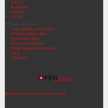
C.N.C.I
M.A.C.A.M
C.N.A.M
C.C.I.H
Politique Open Data
Cadre juridique Open Data
Circulaires Open Data
Guide Open Data
Licence d'utilisation
Portail National Open Data
F.A.Q
API CKAN
Ministère des Affaires Culturelles ©
2026