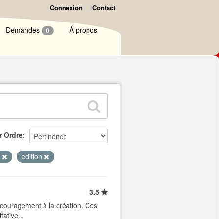
Connexion
Contact
Demandes
À propos
0
r Ordre
e
edition
3.5
ncouragement à la création. Ces
ative...