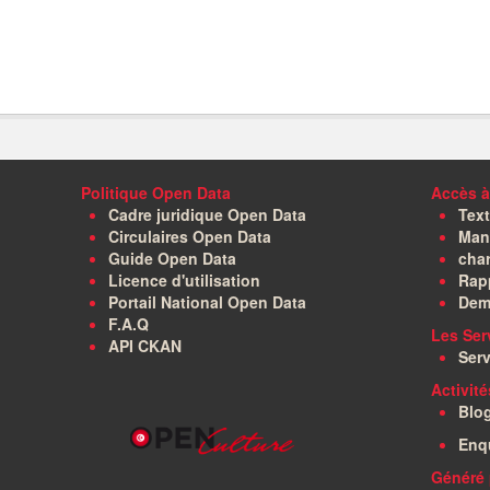
Politique Open Data
Accès à
Cadre juridique Open Data
Text
Circulaires Open Data
Manu
Guide Open Data
char
Licence d'utilisation
Rapp
Portail National Open Data
Dem
F.A.Q
Les Ser
API CKAN
Serv
Activit
Blo
Enq
Généré 