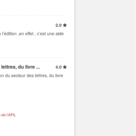
2.0
édition ,en effet , c’est une aide
ttres, du livre ...
4.0
n du secteur des lettres, du livre
de l'API
).