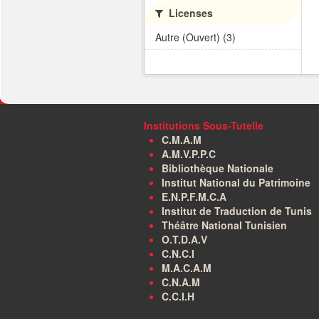
Licenses
Autre (Ouvert) (3)
Institutions Sous-Tutelle
C.M.A.M
A.M.V.P.P.C
Bibliothèque Nationale
Institut National du Patrimoine
E.N.P.F.M.C.A
Institut de Traduction de Tunis
Théâtre National Tunisien
O.T.D.A.V
C.N.C.I
M.A.C.A.M
C.N.A.M
C.C.I.H