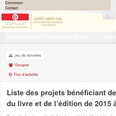
Connexion
Contact
Organisations
Minstère des affaires ...
Liste 
Jeux de données
Organisations
Groupes
Jeu de données
Demandes
0
Groupes
À propos
Flux d'activités
Liste des projets bénéficiant d
du livre et de l’édition de 2015