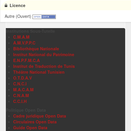
Licence
Autre (Ouvert)
Institutions Sous-Tutelle
C.M.A.M
A.M.V.P.P.C
Bibliothèque Nationale
Institut National du Patrimoine
E.N.P.F.M.C.A
Institut de Traduction de Tunis
Théâtre National Tunisien
O.T.D.A.V
C.N.C.I
M.A.C.A.M
C.N.A.M
C.C.I.H
Politique Open Data
Cadre juridique Open Data
Circulaires Open Data
Guide Open Data