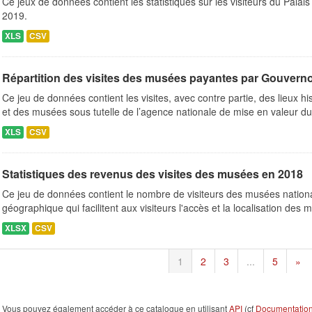
Ce jeux de données contient les statistiques sur les visiteurs du Pal
2019.
XLS
CSV
Répartition des visites des musées payantes par Gouvern
Ce jeu de données contient les visites, avec contre partie, des lieux h
et des musées sous tutelle de l’agence nationale de mise en valeur du.
XLS
CSV
Statistiques des revenus des visites des musées en 2018
Ce jeu de données contient le nombre de visiteurs des musées natio
géographique qui facilitent aux visiteurs l'accès et la localisation des 
XLSX
CSV
1
2
3
...
5
»
Vous pouvez également accéder à ce catalogue en utilisant
API
(cf
Documentation 