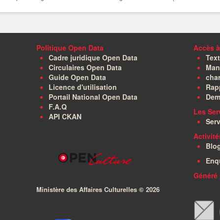
Politique Open Data
Accès à
Cadre juridique Open Data
Text
Circulaires Open Data
Manu
Guide Open Data
char
Licence d'utilisation
Rapp
Portail National Open Data
Dem
F.A.Q
Les Ser
API CKAN
Serv
Activit
Blo
Enq
Généré 
Ministère des Affaires Culturelles ©
2026