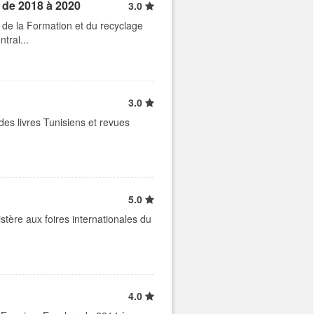
e de 2018 à 2020
3.0
n de la Formation et du recyclage
tral...
3.0
des livres Tunisiens et revues
5.0
stère aux foires internationales du
4.0