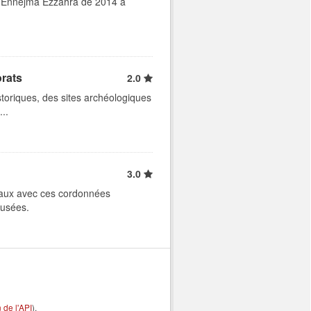
ais Ennejma Ezzahra de 2014 à
orats
2.0
istoriques, des sites archéologiques
..
3.0
naux avec ces cordonnées
musées.
de l'API
).