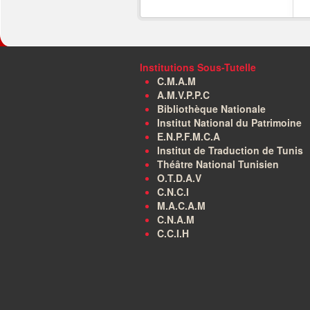
Institutions Sous-Tutelle
C.M.A.M
A.M.V.P.P.C
Bibliothèque Nationale
Institut National du Patrimoine
E.N.P.F.M.C.A
Institut de Traduction de Tunis
Théâtre National Tunisien
O.T.D.A.V
C.N.C.I
M.A.C.A.M
C.N.A.M
C.C.I.H